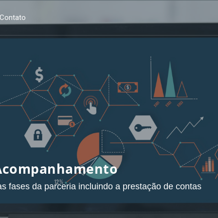
Contato
sados
Marco Regulatório das Organi
único software